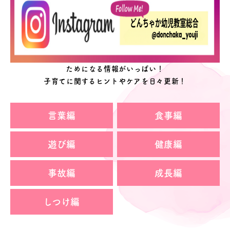
ためになる情報がいっぱい！
子育てに関するヒントやケアを日々更新！
言葉編
食事編
遊び編
健康編
事故編
成長編
しつけ編