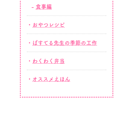
食事編
おやつレシピ
ぱすてる先生の季節の工作
わくわく弁当
オススメえほん