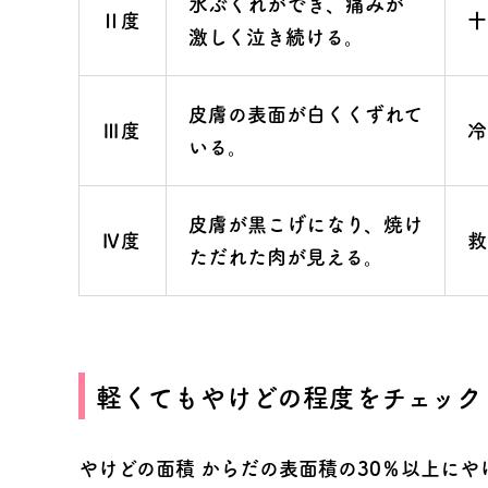
水ぶくれができ、痛みが
Ⅱ度
十
激しく泣き続ける。
皮膚の表面が白くくずれて
Ⅲ度
冷
いる。
皮膚が黒こげになり、焼け
Ⅳ度
救
ただれた肉が見える。
軽くてもやけどの程度をチェック
やけどの面積
からだの表面積の30％以上にや