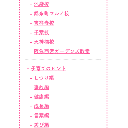
池袋校
錦糸町マルイ校
吉祥寺校
千葉校
天神橋校
阪急西宮ガーデンズ教室
子育てのヒント
しつけ編
事故編
健康編
成長編
言葉編
遊び編