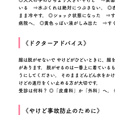
◎大人の手のひらより大きいやけど ⇒表面
いる ⇒水ぶくれは絶対につぶさない。 ◎
まま冷やす。 ◎ショック状態になった ⇒
病院へ。 ◎黄色っぽい液がしみ出た ⇒す
《ドクターアドバイス》
服は脱がせないで
やけどがひどいときに、服を
があります。 脱がせるのは一番上に着ている
うにしてください。 そのままどんどん水をか
けどの進行をくい止める方が大切です。
受診は何科？
◎「皮膚科」か「外科」へ。 
《やけど事故防止のために》