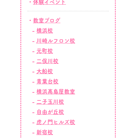
体験イベント
教室ブログ
横浜校
川崎ルフロン校
元町校
二俣川校
大船校
青葉台校
横浜髙島屋教室
二子玉川校
自由が丘校
虎ノ門ヒルズ校
新宿校