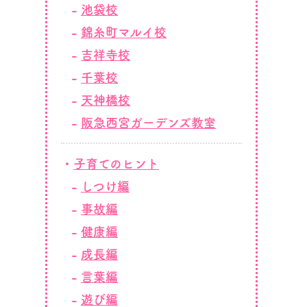
池袋校
錦糸町マルイ校
吉祥寺校
千葉校
天神橋校
阪急西宮ガーデンズ教室
子育てのヒント
しつけ編
事故編
健康編
成長編
言葉編
遊び編