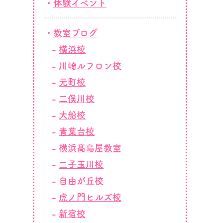
体験イベント
教室ブログ
横浜校
川崎ルフロン校
元町校
二俣川校
大船校
青葉台校
横浜髙島屋教室
二子玉川校
自由が丘校
虎ノ門ヒルズ校
新宿校