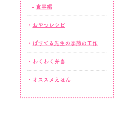
食事編
おやつレシピ
ぱすてる先生の季節の工作
わくわく弁当
オススメえほん