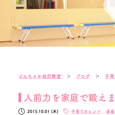
どんちゃか幼児教室
＞
ブログ
＞
子育
人前力を家庭で鍛え
2015.10.01 (木)
子育てのヒント
成長