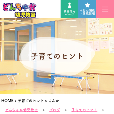
本日の開講
会員専用
・休講情報
ページ
子育てのヒント
HOME
>
子育てのヒント
>
けんか
どんちゃか幼児教室
＞
ブログ
＞
子育てのヒント
＞