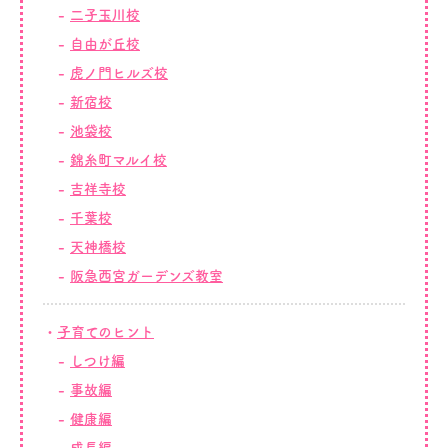
二子玉川校
自由が丘校
虎ノ門ヒルズ校
新宿校
池袋校
錦糸町マルイ校
吉祥寺校
千葉校
天神橋校
阪急西宮ガーデンズ教室
子育てのヒント
しつけ編
事故編
健康編
成長編