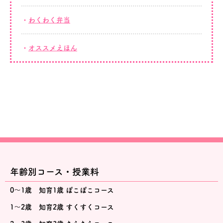
わくわく弁当
オススメえほん
年齢別コース・授業料
0～1歳 知育1歳 ぽこぽこコース
1～2歳 知育2歳 すくすくコース