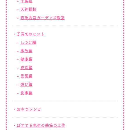
千葉校
天神橋校
阪急西宮ガーデンズ教室
子育てのヒント
しつけ編
事故編
健康編
成長編
言葉編
遊び編
食事編
おやつレシピ
ぱすてる先生の季節の工作