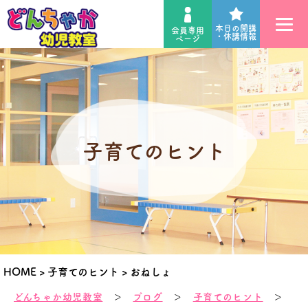
本日の開講
会員専用
・休講情報
ページ
子育てのヒント
HOME
>
子育てのヒント
>
おねしょ
どんちゃか幼児教室
＞
ブログ
＞
子育てのヒント
＞