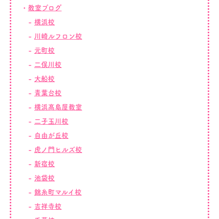
教室ブログ
横浜校
川崎ルフロン校
元町校
二俣川校
大船校
青葉台校
横浜髙島屋教室
二子玉川校
自由が丘校
虎ノ門ヒルズ校
新宿校
池袋校
錦糸町マルイ校
吉祥寺校