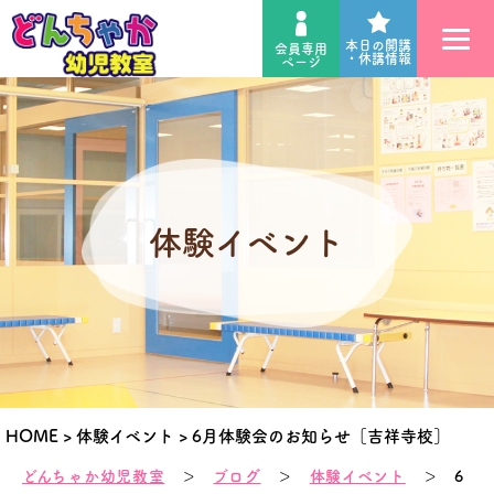
本日の開講
会員専用
・休講情報
ページ
体験イベント
HOME
>
体験イベント
>
6月体験会のお知らせ［吉祥寺校］
どんちゃか幼児教室
＞
ブログ
＞
体験イベント
＞ 6