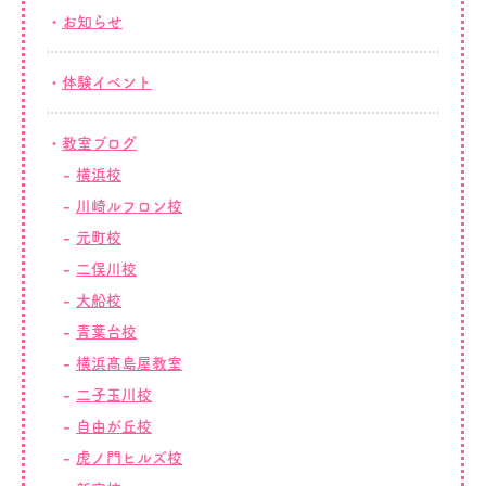
お知らせ
体験イベント
教室ブログ
横浜校
川崎ルフロン校
元町校
二俣川校
大船校
青葉台校
横浜髙島屋教室
二子玉川校
自由が丘校
虎ノ門ヒルズ校