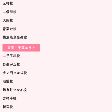
元町校
二俣川校
大船校
青葉台校
横浜高島屋教室
東京・千葉エリア
二子玉川校
自由が丘校
虎ノ門ヒルズ校
池袋校
錦糸町マルイ校
吉祥寺校
新宿校