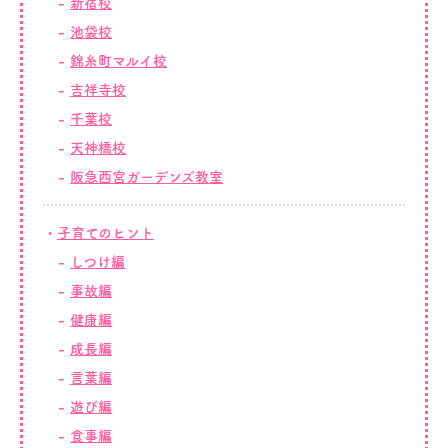
新宿校
池袋校
錦糸町マルイ校
吉祥寺校
千葉校
天神橋校
阪急西宮ガーデンズ教室
子育てのヒント
しつけ編
事故編
健康編
成長編
言葉編
遊び編
食事編