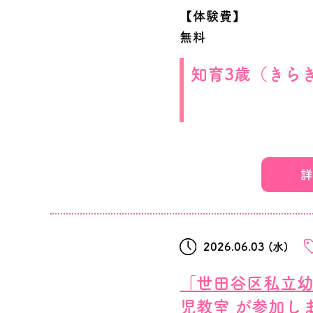
【体験費】
無料
知育3歳（きら
（2023.04.02～
詳
【日時】
2026年6月26日(金)11:
【校舎】
2026.06.03 (水)
二子玉川校
【体験費】
「世田谷区私立幼
無料
児教室 が参加し