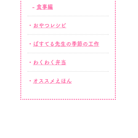
食事編
おやつレシピ
ぱすてる先生の季節の工作
わくわく弁当
オススメえほん