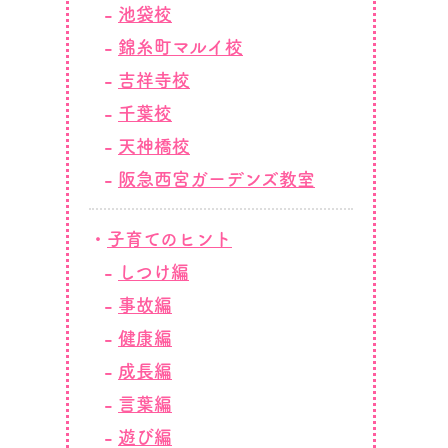
池袋校
錦糸町マルイ校
吉祥寺校
千葉校
天神橋校
阪急西宮ガーデンズ教室
子育てのヒント
しつけ編
事故編
健康編
成長編
言葉編
遊び編