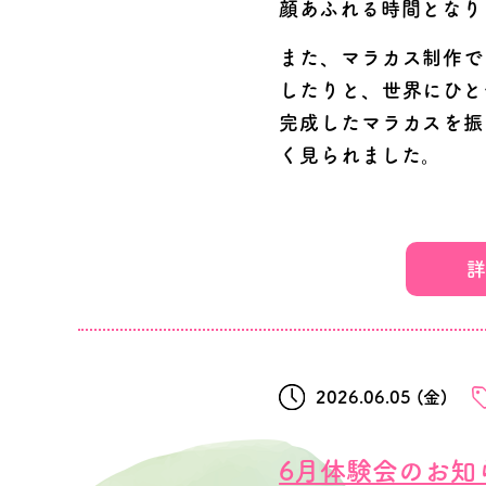
顔あふれる時間となり
また、マラカス制作で
したりと、世界にひと
完成したマラカスを振
く見られました。
ブースにはたくさんの
児教室の活動や教育内
●申込方法●
た。
詳
お電話でお申し込みく
ご来場いただいた皆さ
総合インフォメーショ
どんちゃか幼児教室で
TEL:0120-042-870
(
して、お子さまの「で
2026.06.05 (金)
▼どんちゃかのLINE
6月体験会のお知