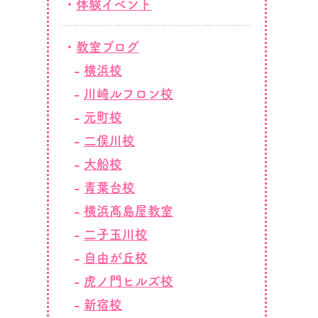
体験イベント
教室ブログ
横浜校
川崎ルフロン校
元町校
二俣川校
大船校
青葉台校
横浜髙島屋教室
二子玉川校
自由が丘校
虎ノ門ヒルズ校
新宿校