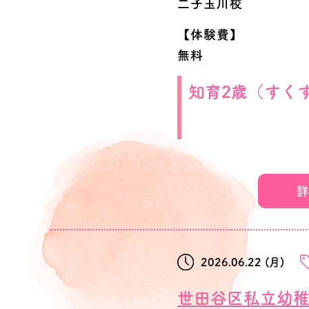
二子玉川校
【体験費】
無料
知育2歳（すく
（2023.04.02～
詳
【日時】
2026年09月25日(金) 1
【校舎】
2026.06.22 (月)
二子玉川校
【体験費】
世田谷区私立幼稚