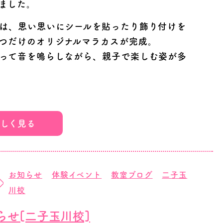
ました。
は、思い思いにシールを貼ったり飾り付けを
つだけのオリジナルマラカスが完成。
って音を鳴らしながら、親子で楽しむ姿が多
ご家族にお立ち寄りいただき、どんちゃか幼
容についてご紹介する貴重な機会となりまし
しく見る
ださい。
ま、ありがとうございました。
ン
は、これからも親子で笑顔になれる体験を通
10:00～18:00/月～土 ※祝日を除く)
きた！」を育む活動を続けてまいります。
お知らせ
体験イベント
教室ブログ
二子玉
川校
ができました。
らせ[二子玉川校]