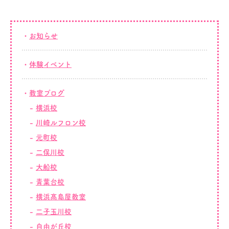
お知らせ
体験イベント
教室ブログ
横浜校
川崎ルフロン校
元町校
二俣川校
大船校
青葉台校
横浜髙島屋教室
二子玉川校
自由が丘校