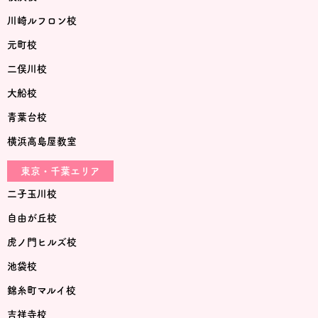
川崎ルフロン校
元町校
二俣川校
大船校
青葉台校
横浜高島屋教室
東京・千葉エリア
二子玉川校
自由が丘校
虎ノ門ヒルズ校
池袋校
錦糸町マルイ校
吉祥寺校