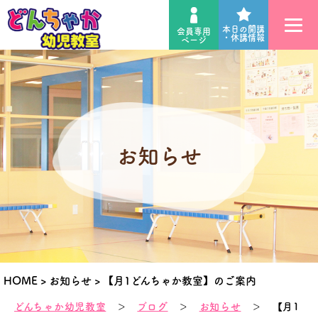
本日の開講
会員専用
・休講情報
ページ
お知らせ
HOME
>
お知らせ
>
【月1どんちゃか教室】のご案内
どんちゃか幼児教室
＞
ブログ
＞
お知らせ
＞ 【月1