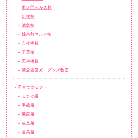
虎ノ門ヒルズ校
新宿校
池袋校
錦糸町マルイ校
吉祥寺校
千葉校
天神橋校
阪急西宮ガーデンズ教室
子育てのヒント
しつけ編
事故編
健康編
成長編
言葉編