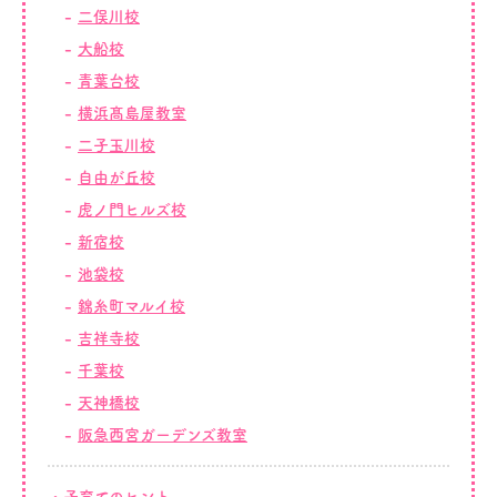
二俣川校
大船校
青葉台校
横浜髙島屋教室
二子玉川校
自由が丘校
虎ノ門ヒルズ校
新宿校
池袋校
錦糸町マルイ校
吉祥寺校
千葉校
天神橋校
阪急西宮ガーデンズ教室