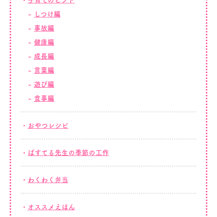
子育てのヒント
しつけ編
事故編
健康編
成長編
言葉編
遊び編
食事編
おやつレシピ
ぱすてる先生の季節の工作
わくわく弁当
オススメえほん