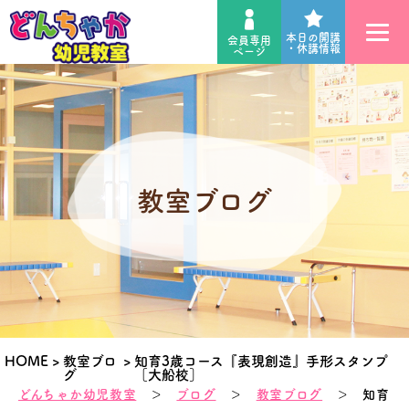
本日の開講
会員専用
・休講情報
ページ
教室ブログ
HOME
>
教室ブロ
>
知育3歳コース『表現創造』手形スタンプ
グ
［大船校］
どんちゃか幼児教室
＞
ブログ
＞
教室ブログ
＞ 知育