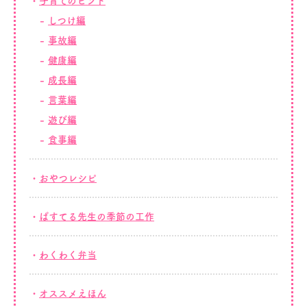
子育てのヒント
しつけ編
事故編
健康編
成長編
言葉編
遊び編
食事編
おやつレシピ
ぱすてる先生の季節の工作
わくわく弁当
オススメえほん