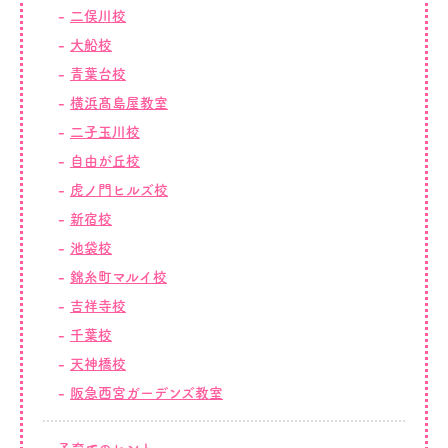
二俣川校
大船校
青葉台校
横浜髙島屋教室
二子玉川校
自由が丘校
虎ノ門ヒルズ校
新宿校
池袋校
錦糸町マルイ校
吉祥寺校
千葉校
天神橋校
阪急西宮ガーデンズ教室