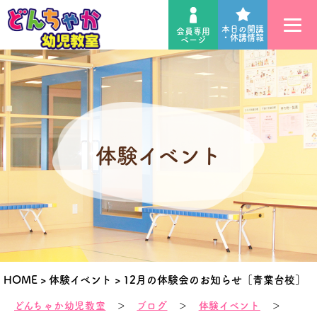
本日の開講
会員専用
・休講情報
ページ
体験イベント
HOME
>
体験イベント
>
12月の体験会のお知らせ［青葉台校］
どんちゃか幼児教室
＞
ブログ
＞
体験イベント
＞