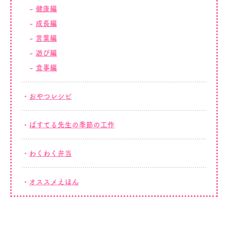
健康編
成長編
言葉編
遊び編
食事編
おやつレシピ
ぱすてる先生の季節の工作
わくわく弁当
オススメえほん