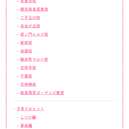
青葉台校
横浜髙島屋教室
二子玉川校
自由が丘校
虎ノ門ヒルズ校
新宿校
池袋校
錦糸町マルイ校
吉祥寺校
千葉校
天神橋校
阪急西宮ガーデンズ教室
子育てのヒント
しつけ編
事故編