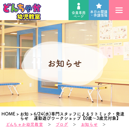
本日の開講
会員専用
・休講情報
ページ
お知らせ
HOME
>
お知
>
6/24(水)専門スタッフによるリトミック・発達
らせ
運動遊びワークショップ【0歳～3歳児対象】
どんちゃか幼児教室
＞
ブログ
＞
お知らせ
＞