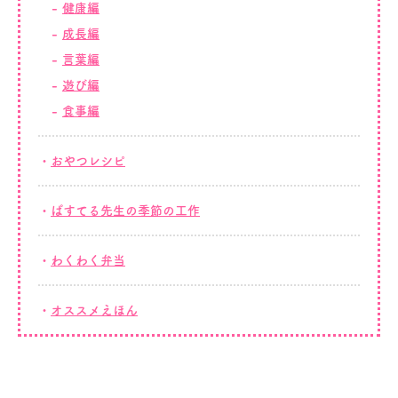
健康編
成長編
言葉編
遊び編
食事編
おやつレシピ
ぱすてる先生の季節の工作
わくわく弁当
オススメえほん