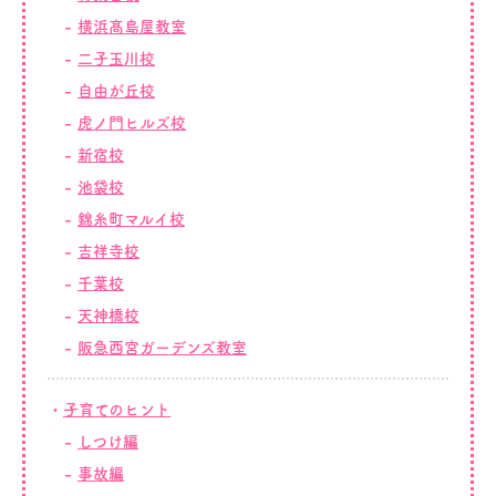
横浜髙島屋教室
二子玉川校
自由が丘校
虎ノ門ヒルズ校
新宿校
池袋校
錦糸町マルイ校
吉祥寺校
千葉校
天神橋校
阪急西宮ガーデンズ教室
子育てのヒント
しつけ編
事故編