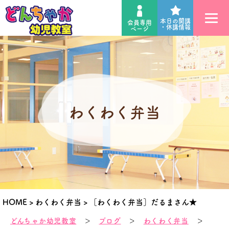
本日の開講
会員専用
・休講情報
ページ
わくわく弁当
HOME
>
わくわく弁当
>
［わくわく弁当］だるまさん★
どんちゃか幼児教室
＞
ブログ
＞
わくわく弁当
＞