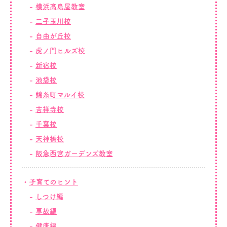
横浜髙島屋教室
二子玉川校
自由が丘校
虎ノ門ヒルズ校
新宿校
池袋校
錦糸町マルイ校
吉祥寺校
千葉校
天神橋校
阪急西宮ガーデンズ教室
子育てのヒント
しつけ編
事故編
健康編