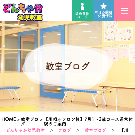
本日の開講
会員専用
・休講情報
ページ
教室ブログ
HOME
>
教室ブロ
>
【川崎ルフロン校】7月1～2歳コース通常体
グ
験のご案内
どんちゃか幼児教室
＞
ブログ
＞
教室ブログ
＞ 【川