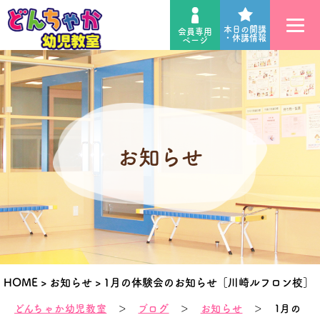
本日の開講
会員専用
・休講情報
ページ
お知らせ
HOME
>
お知らせ
>
1月の体験会のお知らせ［川崎ルフロン校］
どんちゃか幼児教室
＞
ブログ
＞
お知らせ
＞ 1月の