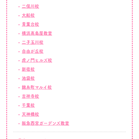
二俣川校
大船校
青葉台校
横浜髙島屋教室
二子玉川校
自由が丘校
虎ノ門ヒルズ校
新宿校
池袋校
錦糸町マルイ校
吉祥寺校
千葉校
天神橋校
阪急西宮ガーデンズ教室