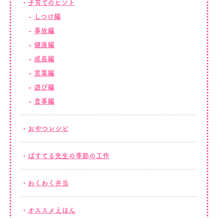
子育てのヒント
しつけ編
事故編
健康編
成長編
言葉編
遊び編
食事編
おやつレシピ
ぱすてる先生の季節の工作
わくわく弁当
オススメえほん