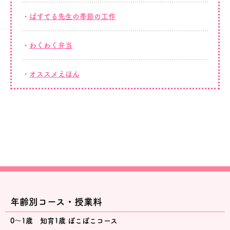
ぱすてる先生の季節の工作
わくわく弁当
オススメえほん
年齢別コース・授業料
0～1歳 知育1歳 ぽこぽこコース