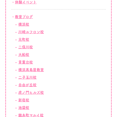
体験イベント
教室ブログ
横浜校
川崎ルフロン校
元町校
二俣川校
大船校
青葉台校
横浜髙島屋教室
二子玉川校
自由が丘校
虎ノ門ヒルズ校
新宿校
池袋校
錦糸町マルイ校