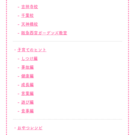
吉祥寺校
千葉校
天神橋校
阪急西宮ガーデンズ教室
子育てのヒント
しつけ編
事故編
健康編
成長編
言葉編
遊び編
食事編
おやつレシピ