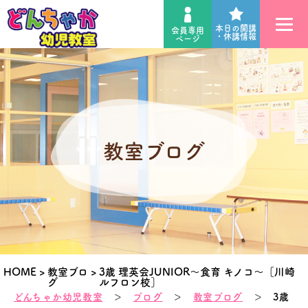
本日の開講
会員専用
・休講情報
ページ
教室ブログ
HOME
>
教室ブロ
>
3歳 理英会JUNIOR～食育 キノコ～［川崎
グ
ルフロン校］
どんちゃか幼児教室
＞
ブログ
＞
教室ブログ
＞ 3歳