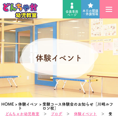
本日の開講
会員専用
・休講情報
ページ
体験イベント
HOME
>
体験イベン
>
受験コース体験会のお知らせ［川崎ルフ
ト
ロン校］
どんちゃか幼児教室
＞
ブログ
＞
体験イベント
＞ 受