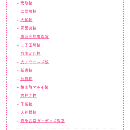
元町校
二俣川校
大船校
青葉台校
横浜髙島屋教室
二子玉川校
自由が丘校
虎ノ門ヒルズ校
新宿校
池袋校
錦糸町マルイ校
吉祥寺校
千葉校
天神橋校
阪急西宮ガーデンズ教室