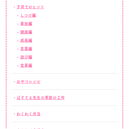
子育てのヒント
しつけ編
事故編
健康編
成長編
言葉編
遊び編
食事編
おやつレシピ
ぱすてる先生の季節の工作
わくわく弁当