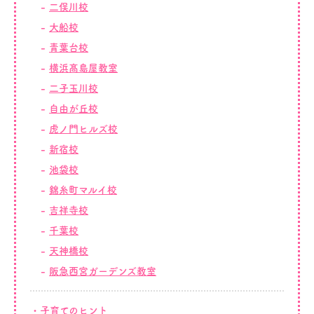
二俣川校
大船校
青葉台校
横浜髙島屋教室
二子玉川校
自由が丘校
虎ノ門ヒルズ校
新宿校
池袋校
錦糸町マルイ校
吉祥寺校
千葉校
天神橋校
阪急西宮ガーデンズ教室
子育てのヒント