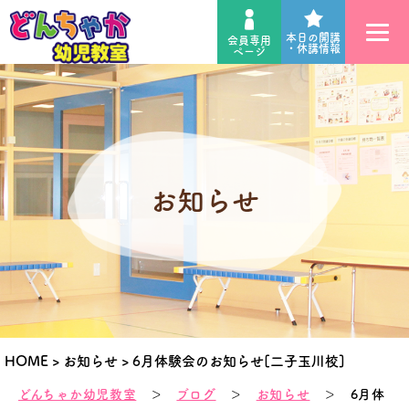
本日の開講
会員専用
・休講情報
ページ
お知らせ
HOME
>
お知らせ
>
6月体験会のお知らせ[二子玉川校]
どんちゃか幼児教室
＞
ブログ
＞
お知らせ
＞ 6月体