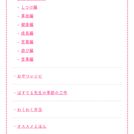
しつけ編
事故編
健康編
成長編
言葉編
遊び編
食事編
おやつレシピ
ぱすてる先生の季節の工作
わくわく弁当
オススメえほん