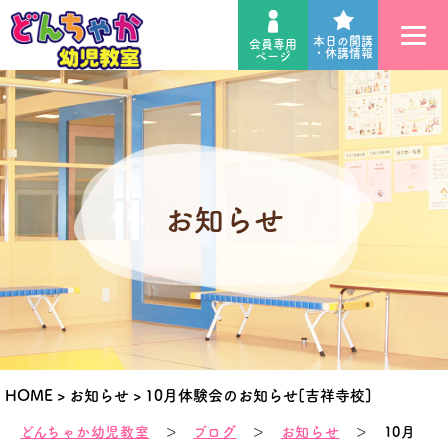
本日の開講
会員専用
・休講情報
ページ
お知らせ
HOME
>
お知らせ
>
10月体験会のお知らせ[吉祥寺校]
どんちゃか幼児教室
＞
ブログ
＞
お知らせ
＞ 10月