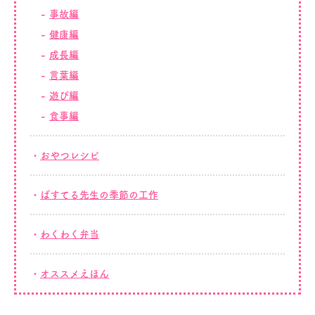
事故編
健康編
成長編
言葉編
遊び編
食事編
おやつレシピ
ぱすてる先生の季節の工作
わくわく弁当
オススメえほん