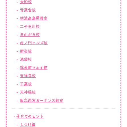
大船校
青葉台校
横浜髙島屋教室
二子玉川校
自由が丘校
虎ノ門ヒルズ校
新宿校
池袋校
錦糸町マルイ校
吉祥寺校
千葉校
天神橋校
阪急西宮ガーデンズ教室
子育てのヒント
しつけ編