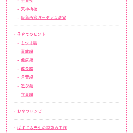
千葉校
天神橋校
阪急西宮ガーデンズ教室
子育てのヒント
しつけ編
事故編
健康編
成長編
言葉編
遊び編
食事編
おやつレシピ
ぱすてる先生の季節の工作