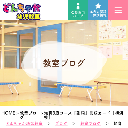
本日の開講
会員専用
・休講情報
ページ
教室ブログ
HOME
>
教室ブロ
>
知育3歳コース『副詞』言語カード［横浜
グ
校］
どんちゃか幼児教室
＞
ブログ
＞
教室ブログ
＞ 知育