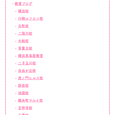
教室ブログ
横浜校
川崎ルフロン校
元町校
二俣川校
大船校
青葉台校
横浜髙島屋教室
二子玉川校
自由が丘校
虎ノ門ヒルズ校
新宿校
池袋校
錦糸町マルイ校
吉祥寺校