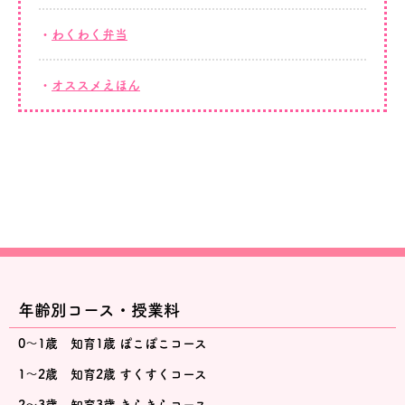
わくわく弁当
オススメえほん
年齢別コース・授業料
0～1歳 知育1歳 ぽこぽこコース
1～2歳 知育2歳 すくすくコース