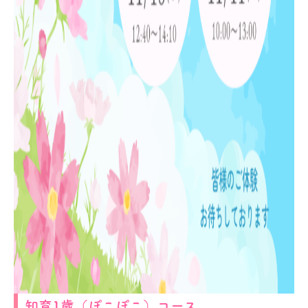
知育1歳（ぽこぽこ）コース