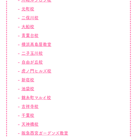
川崎ルフロン校
元町校
二俣川校
大船校
青葉台校
横浜髙島屋教室
二子玉川校
自由が丘校
虎ノ門ヒルズ校
新宿校
池袋校
錦糸町マルイ校
吉祥寺校
千葉校
天神橋校
阪急西宮ガーデンズ教室