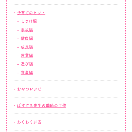
子育てのヒント
しつけ編
事故編
健康編
成長編
言葉編
遊び編
食事編
おやつレシピ
ぱすてる先生の季節の工作
わくわく弁当