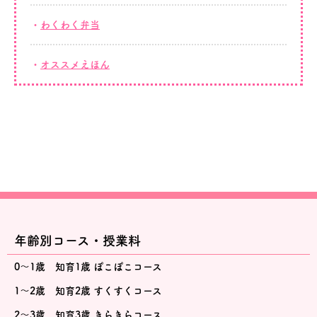
わくわく弁当
オススメえほん
年齢別コース・授業料
0～1歳 知育1歳 ぽこぽこコース
1～2歳 知育2歳 すくすくコース
2～3歳 知育3歳 きらきらコース