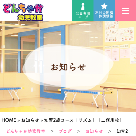
本日の開講
会員専用
・休講情報
ページ
お知らせ
HOME
>
お知らせ
>
知育2歳コース「リズム」［二俣川校］
どんちゃか幼児教室
＞
ブログ
＞
お知らせ
＞ 知育2