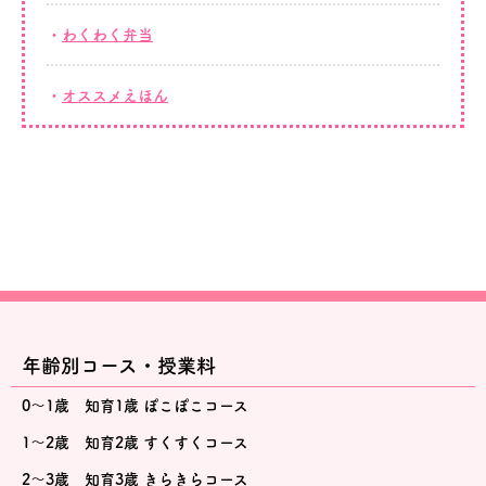
わくわく弁当
オススメえほん
年齢別コース・授業料
0～1歳 知育1歳 ぽこぽこコース
1～2歳 知育2歳 すくすくコース
2～3歳 知育3歳 きらきらコース