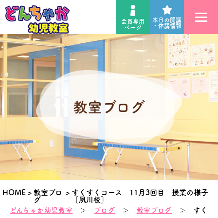
本日の開講
会員専用
・休講情報
ページ
教室ブログ
HOME
>
教室ブロ
>
すくすくコース 11月3回目 授業の様子
グ
［夙川校］
どんちゃか幼児教室
＞
ブログ
＞
教室ブログ
＞ すく