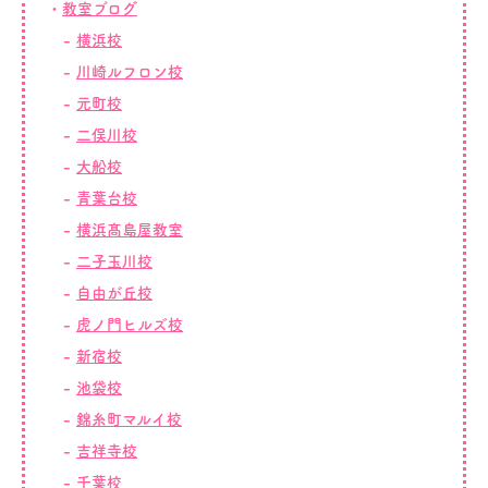
教室ブログ
横浜校
川崎ルフロン校
元町校
二俣川校
大船校
青葉台校
横浜髙島屋教室
二子玉川校
自由が丘校
虎ノ門ヒルズ校
新宿校
池袋校
錦糸町マルイ校
吉祥寺校
千葉校