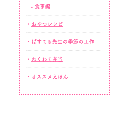
食事編
おやつレシピ
ぱすてる先生の季節の工作
わくわく弁当
オススメえほん