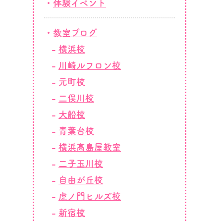
体験イベント
教室ブログ
横浜校
川崎ルフロン校
元町校
二俣川校
大船校
青葉台校
横浜髙島屋教室
二子玉川校
自由が丘校
虎ノ門ヒルズ校
新宿校