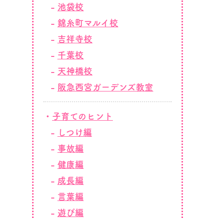
池袋校
錦糸町マルイ校
吉祥寺校
千葉校
天神橋校
阪急西宮ガーデンズ教室
子育てのヒント
しつけ編
事故編
健康編
成長編
言葉編
遊び編