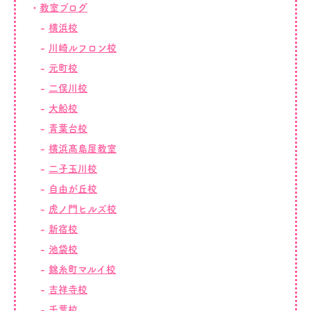
教室ブログ
横浜校
川崎ルフロン校
元町校
二俣川校
大船校
青葉台校
横浜髙島屋教室
二子玉川校
自由が丘校
虎ノ門ヒルズ校
新宿校
池袋校
錦糸町マルイ校
吉祥寺校
千葉校