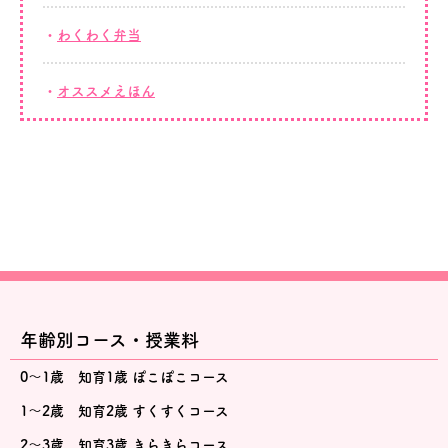
わくわく弁当
オススメえほん
年齢別コース・授業料
0～1歳 知育1歳 ぽこぽこコース
1～2歳 知育2歳 すくすくコース
2～3歳 知育3歳 きらきらコース