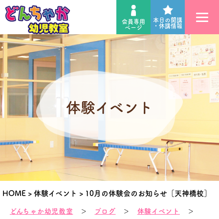
本日の開講
会員専用
・休講情報
ページ
体験イベント
HOME
>
体験イベント
>
10月の体験会のお知らせ［天神橋校］
どんちゃか幼児教室
＞
ブログ
＞
体験イベント
＞