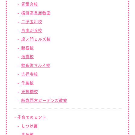
青葉台校
横浜髙島屋教室
二子玉川校
自由が丘校
虎ノ門ヒルズ校
新宿校
池袋校
錦糸町マルイ校
吉祥寺校
千葉校
天神橋校
阪急西宮ガーデンズ教室
子育てのヒント
しつけ編
事故編