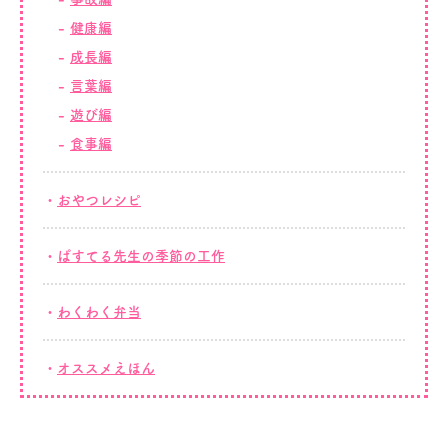
健康編
成長編
言葉編
遊び編
食事編
おやつレシピ
ぱすてる先生の季節の工作
わくわく弁当
オススメえほん