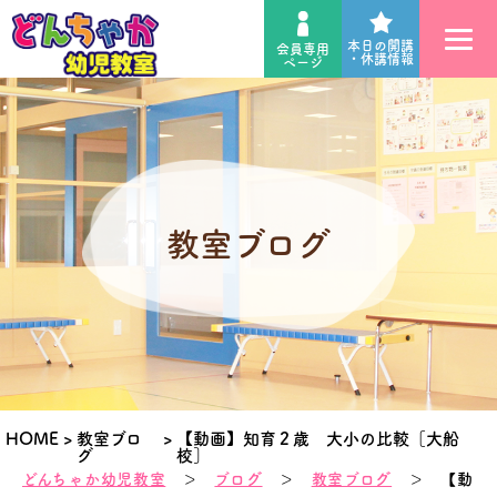
本日の開講
会員専用
・休講情報
ページ
教室ブログ
HOME
>
教室ブロ
>
【動画】知育２歳 大小の比較［大船
グ
校］
どんちゃか幼児教室
＞
ブログ
＞
教室ブログ
＞ 【動