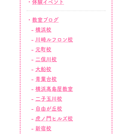
体験イベント
教室ブログ
横浜校
川崎ルフロン校
元町校
二俣川校
大船校
青葉台校
横浜髙島屋教室
二子玉川校
自由が丘校
虎ノ門ヒルズ校
新宿校