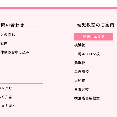
お問い合わせ
幼児教室のご案内
スンの流れ
神奈川エリア
ご案内
横浜校
・体験のお申し込み
川崎ルフロン校
れ
元町校
二俣川校
大船校
つレシピ
青葉台校
わく弁当
横浜高島屋教室
スメえほん