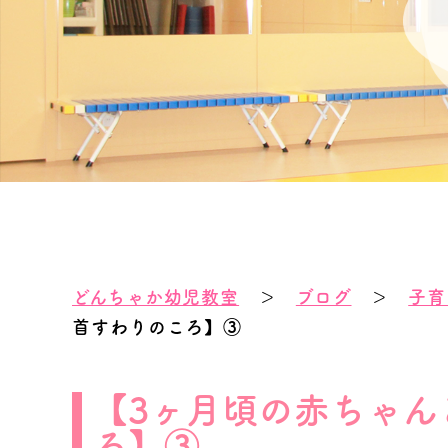
どんちゃか幼児教室
＞
ブログ
＞
子育
首すわりのころ】③
【3ヶ月頃の赤ちゃん
ろ】③