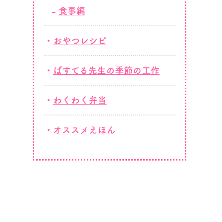
食事編
おやつレシピ
ぱすてる先生の季節の工作
わくわく弁当
オススメえほん