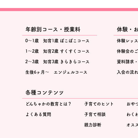
年齢別コース・授業料
体験・
0～1歳 知育1歳 ぽこぽこコース
体験レッ
1～2歳 知育2歳 すくすくコース
体験会の
2～3歳 知育3歳 きらきらコース
資料請求
生後6ヶ月～ エンジェルコース
入会の流
各種コンテンツ
どんちゃかの教育とは？
子育てのヒント
おや
よくある質問
子育て相談
わく
親力診断
オス