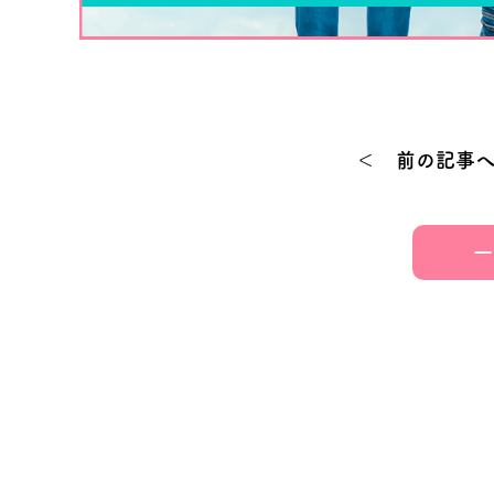
＜ 前の記事
一