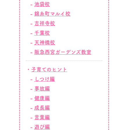
池袋校
錦糸町マルイ校
吉祥寺校
千葉校
天神橋校
阪急西宮ガーデンズ教室
子育てのヒント
しつけ編
事故編
健康編
成長編
言葉編
遊び編