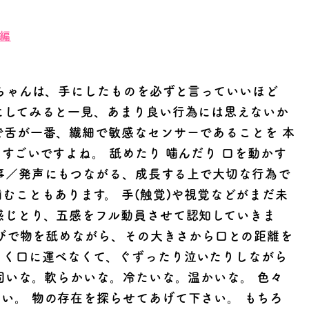
編
赤ちゃんは、手にしたものを必ずと言っていいほど
にしてみると一見、あまり良い行為には思えないか
で舌が一番、繊細で敏感なセンサーであることを 本
すごいですよね。 舐めたり 噛んだり 口を動かす
事／発声にもつながる、成長する上で大切な行為で
むこともあります。 手(触覚)や視覚などがまだ未
感じとり、五感をフル動員させて認知していきま
遊びで物を舐めながら、その大きさから口との距離を
まく口に運べなくて、ぐずったり泣いたりしながら
固いな。軟らかいな。冷たいな。温かいな。 色々
い。 物の存在を探らせてあげて下さい。 もちろ