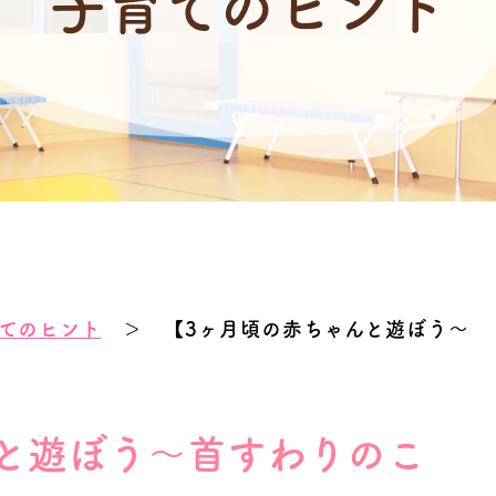
子育てのヒント
てのヒント
＞ 【3ヶ月頃の赤ちゃんと遊ぼう～
と遊ぼう～首すわりのこ