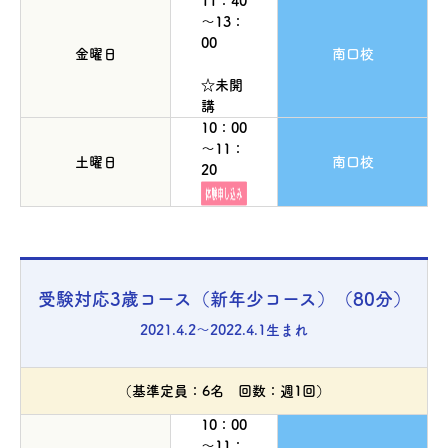
11：40
～13：
00
金曜日
南口校
☆未開
講
10：00
～11：
土曜日
南口校
20
受験対応3歳コース（新年少コース）（80分）
2021.4.2～2022.4.1生まれ
（基準定員：6名 回数：週1回）
10：00
～11：