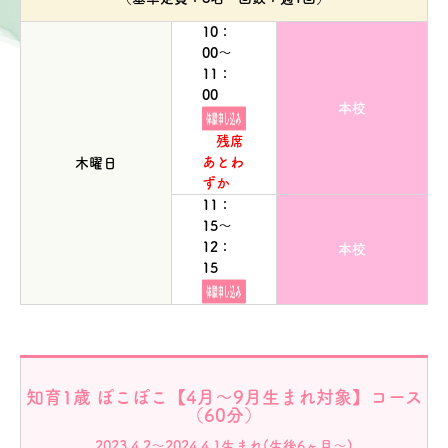
10：
00～
11：
00
本校
残席
あとわ
木曜日
ずか
11：
15～
12：
本校
15
知育1歳 ぽこぽこ【4月～9月生まれ対象】コース
（60分）
2023.4.2～2024.4.1生まれ(生後6ヶ月～)