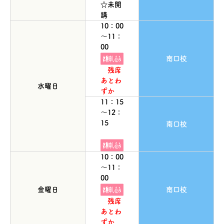
☆未開
講
10：00
～11：
00
南口校
残席
あとわ
水曜日
ずか
11：15
～12：
15
南口校
10：00
～11：
00
金曜日
南口校
残席
あとわ
ずか