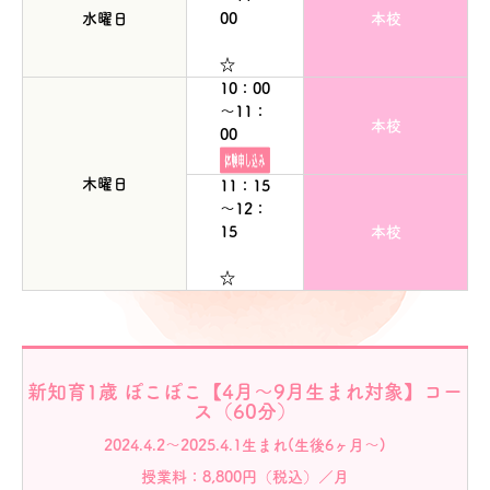
水曜日
00
本校
☆
10：00
～11：
本校
00
木曜日
11：15
～12：
15
本校
☆
新知育1歳 ぽこぽこ【4月～9月生まれ対象】コー
ス（60分）
2024.4.2～2025.4.1生まれ(生後6ヶ月～)
授業料：8,800円（税込）／月