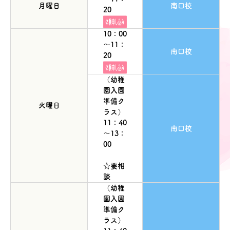
月曜日
南口校
20
10：00
～11：
南口校
20
（幼稚
園入園
準備ク
火曜日
ラス）
11：40
南口校
～13：
00
☆要相
談
（幼稚
園入園
準備ク
ラス）