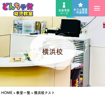
本日の開講
会員専用
・休講情報
ページ
横浜校
HOME
>
教室一覧
>
横浜校テスト